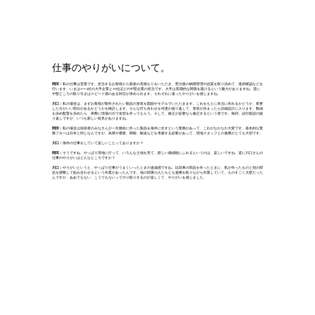
仕事のやりがいについて。
岡田：
私の仕事は営業です。担当するお客様から新規の見積もりをいただき、受注後の納期管理や品質を取り決めて、進捗確認などを
行います。いまは3〜4社の大手企業と10社ほどの中堅企業の担当です。大手は長期的な関係を築けるという魅力がありますね。逆に
中堅どころの取り引きはスピード感のある対応が求められます。それぞれに違ったやりがいを感じますね。
川口：
私の場合は、まずお客様が製作されたい製品の形状を図面やモデルでいただきます。これをもとに本当に作れるかどうか、変更
した方がいい部分があるかどうかを検討します。そんな打ち合わせを何度か繰り返して、形状が決まったら詳細設計に入ります。数値
を決め配置を決めたら、実際に現場の方で金型を作ってもらう。そして、修正が必要なら修正するという形です。毎回、試行錯誤の繰
り返しですが、いつも新しい発見がありますね。
岡田：
私の場合は技術者のみなさんが一生懸命に作った製品を海外に出すという業務があって、これがなかなか大変です。基本的な業
務フローは日本と同じなんですが、為替や通貨、関税、輸送などを考慮する必要があって、現地スタッフとの連携がとても大切です。
川口：
海外の仕事をしていて楽しいことってありますか？
岡田：
そうですね。やっぱり現地に行って、いろんな土地を見て、新しい価値観にふれるというのは、楽しいですね。逆に川口さんの
仕事のやりがいはどんなところですか？
川口：
やりがいというと、やっぱり仕事がうまくいったときの達成感ですね。以前車の部品を作ったときに、私が作ったものと別の部
品を調整して組み合わせるという作業があったんです。他の部署の人たちとも連携を取りながら作業していて。ものすごく大変だった
んですが、ああでもない、こうでもないってやり取りするのが楽しくて、やりがいを感じました。