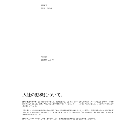
岡田 直也
営業部・入社5年
川口 由依
型技術部・入社4年
入社の動機について。
岡田：
私は海外で働くことに興味がありました。面接を受けているときに、若いうちから海外に行くチャンスがあると聞いて、それが
決め手になりましたね。実際、入社してから数年の間に中国、ベトナム、タイ、インドネシアに行きました。いまも年に1〜2回ほど海
外出張をしています。
川口：
若いうちから海外経験ができるのは魅力ですね。私の場合は実家から通いたいという希望と、理系の知識を活かせる技術職に就
きたいという希望がかなえられる会社としてイトモルを選びました。インターンシップで女性の先輩が丁寧に質問に答えてくれたのも
決め手の一つになりました。
岡田：
東三河エリアで暮らしやすく通いやすい上に、世界を舞台に仕事ができる夢も実現できる会社ですね。