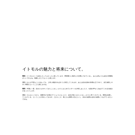
イトモルの魅力と将来について。
岡田：
イトモルという会社に入ってよかったと思っています。希望通りに海外との仕事もできているし、あとは何よりも会社の雰囲気
がいいですよね。風通しがとてもいいと感じます。
川口：
なにか不安なことがあっても、上司に相談すればすぐに対応してくれます。あとは自分自身の目標を立てやすく、自己成長しや
すい環境だということも感じますね。
岡田：
半期に一度、自分たちのやってきたことをしっかりとまとめてレポートを共有しあったり、社員の声をくみあげてくれる仕組み
があったりします。
川口：
そんなところから、残業代が1分単位でつくようになったり、会社が私たちのことをしっかりと見てくれている。環境を改善し
てくれている、ということが伝わってきます。だからこそ、私たちも期待に応えたいし、自分の成長を会社の成長につなげていきたい
ですね。